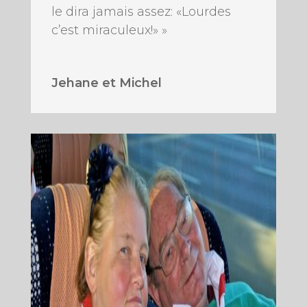
le dira jamais assez: «Lourdes
c’est miraculeux!» »
Jehane et Michel